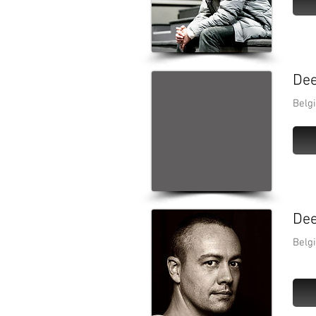
Dee
Belg
Dee
Belg