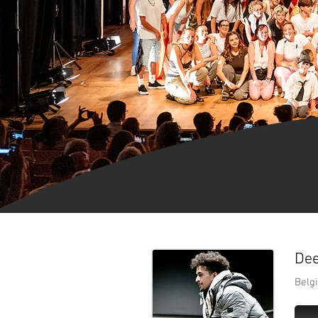
Dee
Belg