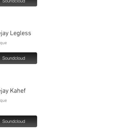
Soundcloud
jay Legless
ique
Soundcloud
jay Kahef
ique
Soundcloud