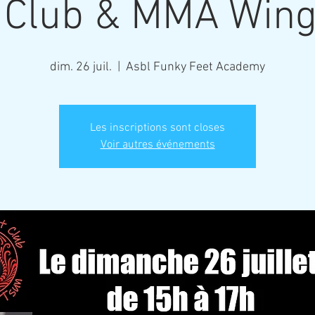
t Club & MMA Wing
dim. 26 juil.
  |  
Asbl Funky Feet Academy
Les inscriptions sont closes
Voir autres événements