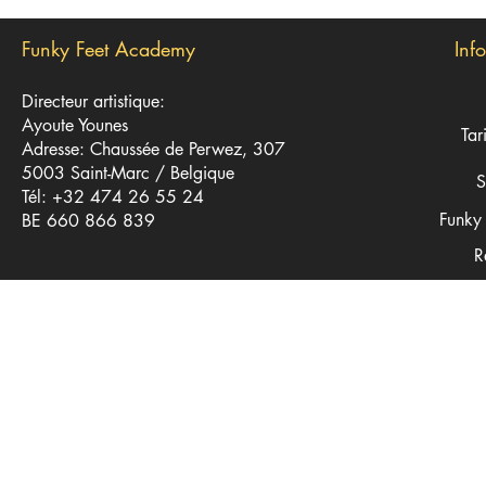
Funky Feet Academy
Inf
Directeur artistique:
Ayoute Younes
Tar
Adresse: Chaussée de Perwez, 307
5003 Saint-Marc / Belgique
S
Tél: +32 474 26 55 24
Funky 
BE 660 866 839
R