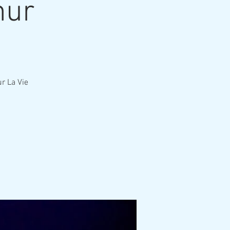
mur
r La Vie