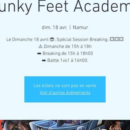
unky Feet Acade
dim. 18 avr.
  |  
Namur
Le Dimanche 18 avril 😎, Spécial Session Breaking. 💥💥💥
⚠️ Dimanche de 15h à 18h
➡️ Breaking de 15h à 18h00
➡️ Battle 1vs1 à 16h00.
Les billets ne sont pas en vente
Voir d'autres événements