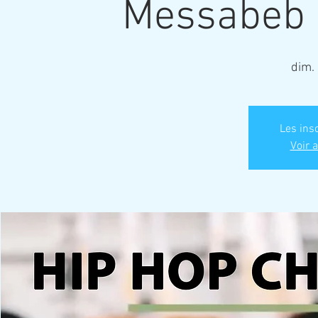
Messabeb 
dim. 
Les ins
Voir 