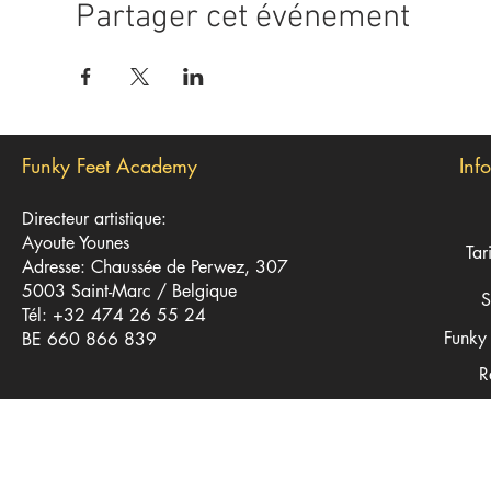
Partager cet événement
Funky Feet Academy
Inf
Directeur artistique:
Ayoute Younes
Tar
Adresse: Chaussée de Perwez, 307
5003 Saint-Marc / Belgique
S
Tél: +32 474 26 55 24
Funky 
BE 660 866 839
R