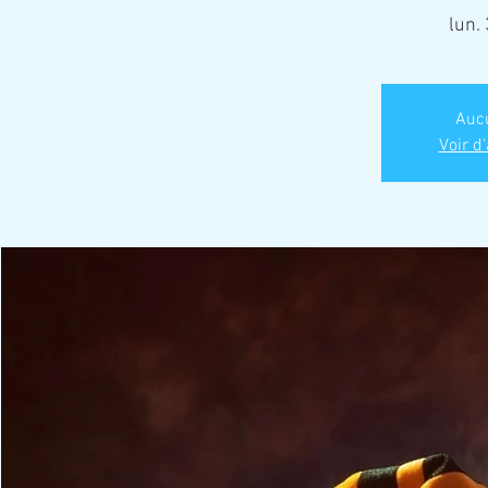
lun. 
Aucu
Voir d